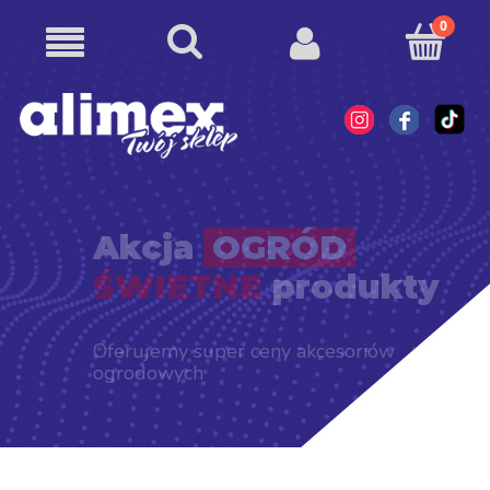
Akcja
OGRÓD
ŚWIETNE
produkty
Oferujemy super ceny akcesoriów
ogrodowych