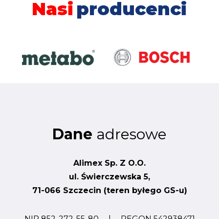
Nasi
producenci
Dane
adresowe
Alimex Sp. Z O.O.
ul. Świerczewska 5,
71-066 Szczecin (teren byłego GS-u)
NIP 852-272-55-80 | REGON 542938471