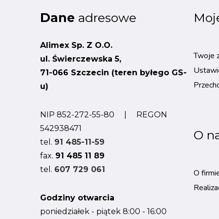
Dane
adresowe
Moj
Alimex Sp. Z O.O.
Twoje 
ul. Świerczewska 5,
Ustawi
71-066 Szczecin (teren byłego GS-
Przech
u)
NIP 852-272-55-80 | REGON
542938471
O n
tel.
91 485-11-59
fax.
91 485 11 89
tel.
607 729 061
O firmi
Realiza
Godziny otwarcia
poniedziałek - piątek 8:00 - 16:00