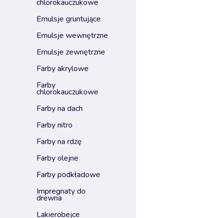
chlorokauczukowe
emulsje gruntujące
emulsje wewnętrzne
emulsje zewnętrzne
farby akrylowe
farby
chlorokauczukowe
farby na dach
farby nitro
farby na rdzę
farby olejne
farby podkładowe
impregnaty do
drewna
lakierobejce