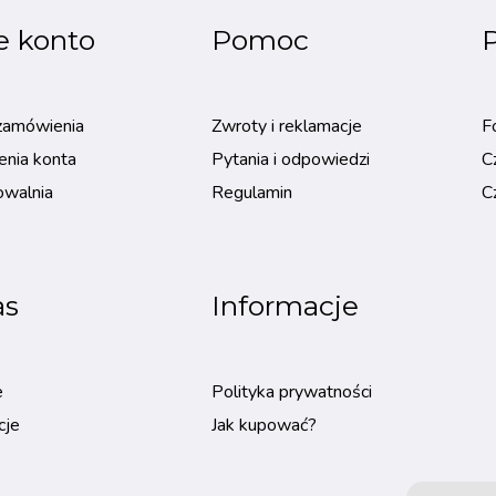
e konto
Pomoc
P
zamówienia
Zwroty i reklamacje
F
enia konta
Pytania i odpowiedzi
C
owalnia
Regulamin
C
as
Informacje
e
Polityka prywatności
cje
Jak kupować?