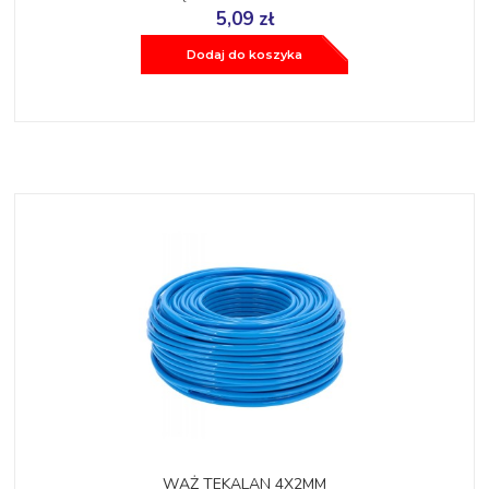
5,09 zł
Dodaj do koszyka
WĄŻ TEKALAN 4X2MM