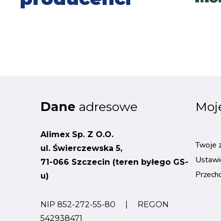
Dane
adresowe
Moj
Alimex Sp. Z O.O.
Twoje 
ul. Świerczewska 5,
Ustawi
71-066 Szczecin (teren byłego GS-
Przech
u)
NIP 852-272-55-80 | REGON
542938471