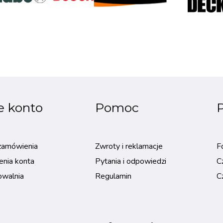
e konto
Pomoc
P
zamówienia
Zwroty i reklamacje
F
enia konta
Pytania i odpowiedzi
C
owalnia
Regulamin
C