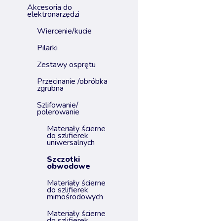
akcesoria do
elektronarzędzi
wiercenie/kucie
pilarki
zestawy osprętu
przecinanie /obróbka
zgrubna
szlifowanie/
polerowanie
materiały ścierne
do szlifierek
uniwersalnych
szczotki
obwodowe
materiały ścierne
do szlifierek
mimośrodowych
materiały ścierne
do szlifierek