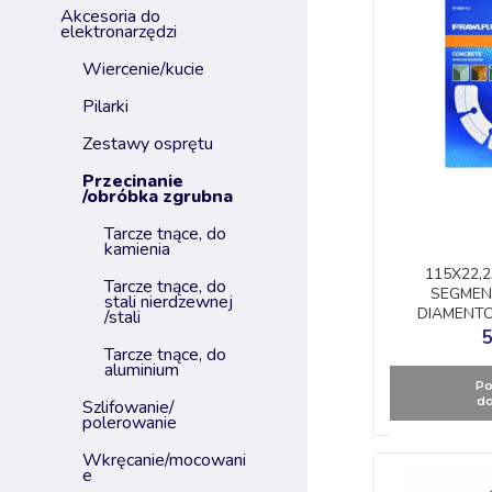
akcesoria do
elektronarzędzi
wiercenie/kucie
pilarki
zestawy osprętu
przecinanie
/obróbka zgrubna
tarcze tnące, do
kamienia
115X22,
tarcze tnące, do
SEGMEN
stali nierdzewnej
DIAMENT
/stali
R
5
tarcze tnące, do
aluminium
Po
do
szlifowanie/
polerowanie
wkręcanie/mocowani
e