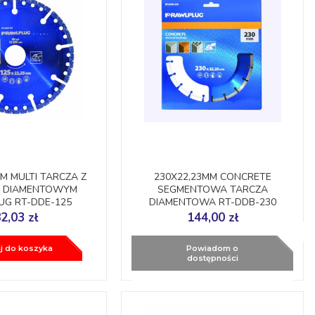
M MULTI TARCZA Z
230X22,23MM CONCRETE
 DIAMENTOWYM
SEGMENTOWA TARCZA
UG RT-DDE-125
DIAMENTOWA RT-DDB-230
RAWLPLUG
2,03 zł
144,00 zł
j do koszyka
Powiadom o
dostępności