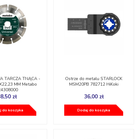
A TARCZA TNĄCA -
Ostrze do metalu STARLOCK
0X22,23 MM Metabo
MSM20PB 782712 HiKoki
24308000
8,50 zł
36,00 zł
j do koszyka
Dodaj do koszyka