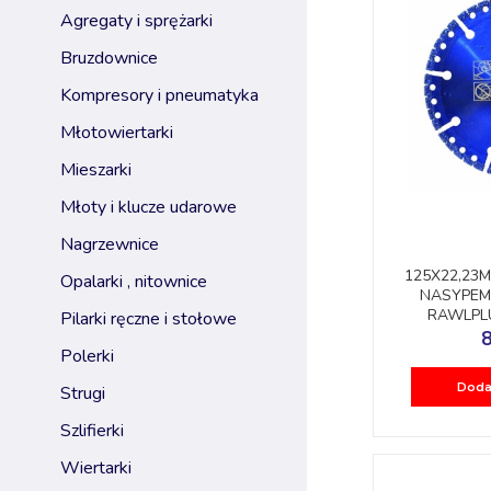
agregaty i sprężarki
bruzdownice
kompresory i pneumatyka
młotowiertarki
mieszarki
młoty i klucze udarowe
nagrzewnice
125X22,23M
opalarki , nitownice
NASYPEM
RAWLPL
pilarki ręczne i stołowe
8
polerki
Doda
strugi
szlifierki
wiertarki