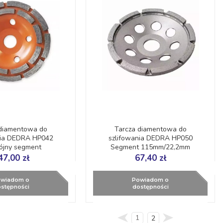
 diamentowa do
Tarcza diamentowa do
nia DEDRA HP042
szlifowania DEDRA HP050
jny segment
Segment 115mm/22,2mm
2,2mm DYNAMIC
DYNAMIC
47,00 zł
67,40 zł
wiadom o
Powiadom o
stępności
dostępności
1
2