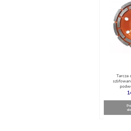
Tarcza
szlifowa
podwó
180mm/2
1
Po
do