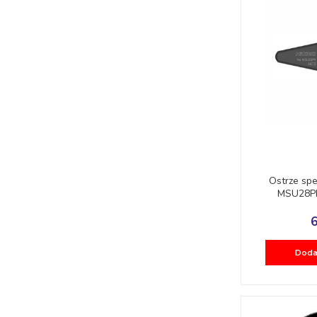
Ostrze sp
MSU28PK
6
Doda