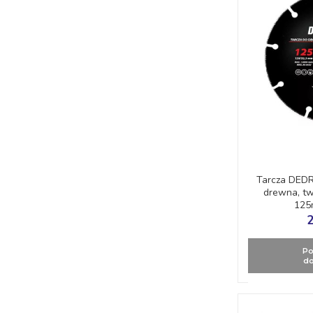
Tarcza DEDR
drewna, tw
125
2
Po
do