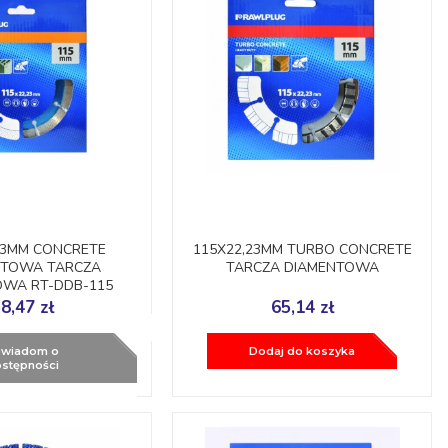
23MM CONCRETE
115X22,23MM TURBO CONCRETE
TOWA TARCZA
TARCZA DIAMENTOWA
OWA RT-DDB-115
AWLPLUG
8,47 zł
65,14 zł
wiadom o
Dodaj do koszyka
stępności