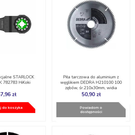
ecjalne STARLOCK
Piła tarczowa do aluminium z
 782783 HiKoki
węglikiem DEDRA H210100 100
zębów, śr.210x30mm, widia
7,96 zł
50,90 zł
j do koszyka
Powiadom o
dostępności