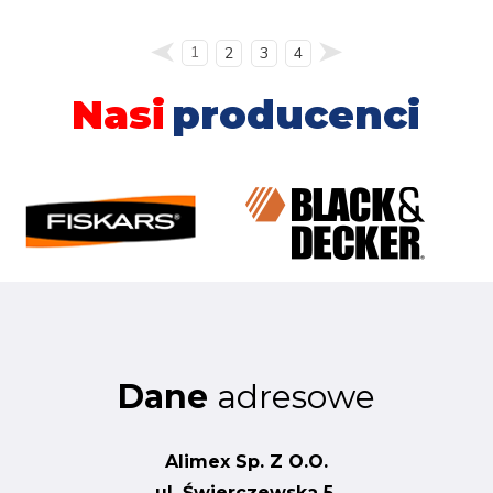
1
2
3
4
Nasi
producenci
Dane
adresowe
Alimex Sp. Z O.O.
ul. Świerczewska 5,