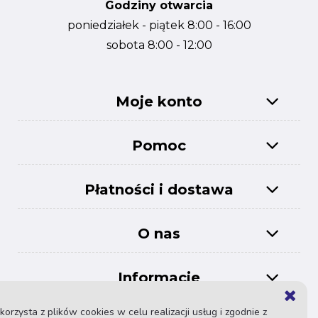
Godziny otwarcia
poniedziałek - piątek 8:00 - 16:00
sobota 8:00 - 12:00
Moje konto
Pomoc
Płatności i dostawa
O nas
Informacje
© 2026 Alimex Wszelkie prawa
Projekt i wykonanie:
Virutal
korzysta z plików cookies w celu realizacji usług i zgodnie z
zastrzeżone
People