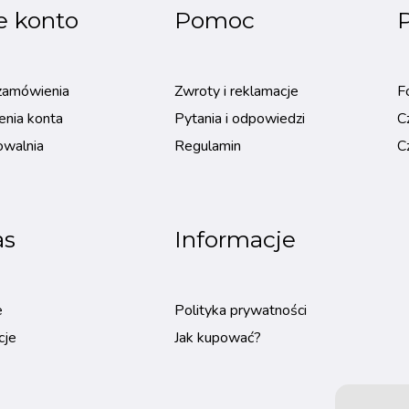
e konto
Pomoc
P
zamówienia
Zwroty i reklamacje
F
enia konta
Pytania i odpowiedzi
C
owalnia
Regulamin
C
as
Informacje
e
Polityka prywatności
cje
Jak kupować?