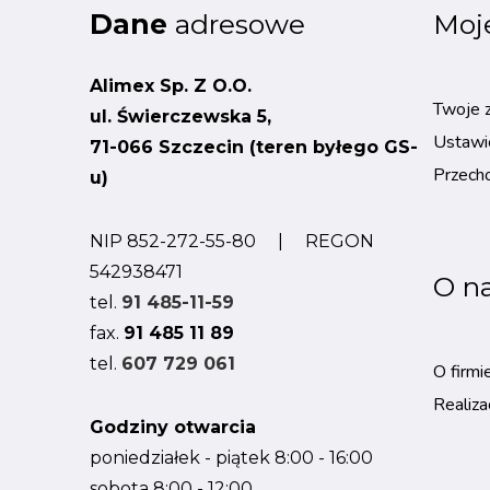
Dane
adresowe
Moj
Alimex Sp. Z O.O.
Twoje 
ul. Świerczewska 5,
Ustawi
71-066 Szczecin (teren byłego GS-
Przech
u)
NIP 852-272-55-80 | REGON
542938471
O n
tel.
91 485-11-59
fax.
91 485 11 89
tel.
607 729 061
O firmi
Realiza
Godziny otwarcia
poniedziałek - piątek 8:00 - 16:00
sobota 8:00 - 12:00