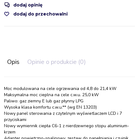
dodaj opinię
dodaj do przechowalni
Opis
Opinie o produkcie (0)
Moc modulowana na cele ogrzewania od 4,8 do 21,4 kW
Maksymalna moc cieplna na cele c.w.u. 25,0 kW
Paliwo: gaz ziemny E lub gaz płynny LPG
Wysoka klasa komfortu c.w.u.** (wg EN 13203)
Nowy panel sterowania z czytelnym wyświetlaczem LCD i 7
przyciskami
Nowy wymiennik ciepła C6-1 z nierdzewnego stopu aluminium-
krzem
Adapter powietrzno-spalinowy, zestaw do napełniania i czujnik