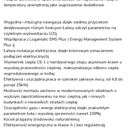
temperatury zewnętrznej jako wyposażenie dodatkowe
Wygodna i intuicyjna nawigacja dzięki siedmiu przyciskom
dedykowanym różnym funkcjom Łatwy odczyt parametrów na
czytelnym wyświetlaczu LCDj
Współpraca z Logamatic EMS Plus ( Energy Management System
Plus )j
Łatwa instalacja elektryczna, dzięki kolorowym oznaczeniom
podłączeń elektrycznychj
Wymiennik ciepła C6-1 z nierdzewnego stopu aluminium-krzem o
wysokiej przewodności cieplnej- maksymalizacja odbioru ciepła
wyprodukowanego w kotlej
Efektywna i oszczędna praca w szerokim zakresie mocy, od 4,8 do
ponad 25kWj
Możliwość montażu zarówno w modernizowanych obiektach o
wyższym zapotrzebowaniu na moc cieplną, jak i nowych
budynkach o niewielkich stratach ciepłaj
Oszczędności gazu i energii elektrycznej dzięki znakomitym
parametrom koła i wysokiej sprawności nawet 109%j
Kocioł przyjazny środowisku naturalnemuj
Efektywność energetyczna w klasie A ( bez regulatora)j