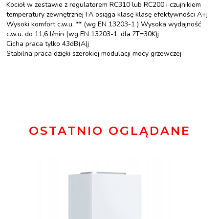
Kocioł w zestawie z regulatorem RC310 lub RC200 i czujnikiem
temperatury zewnętrznej FA osiąga klasę klasę efektywności A+j
Wysoki komfort c.w.u. ** (wg EN 13203-1 ) Wysoka wydajność
c.w.u. do 11,6 l/min (wg EN 13203-1, dla ?T=30K)j
Cicha praca tylko 43dB(A)j
Stabilna praca dzięki szerokiej modulacji mocy grzewczej
OSTATNIO OGLĄDANE