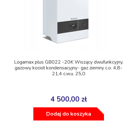
Logamax plus GB022 -20K Wiszący dwufunkcyjny,
gazowy kocioł kondensacyjny- gaz ziemny c.o. 4,8-
21,4 c.w.u. 25,0
4 500,00 zł
Dodaj do koszyka