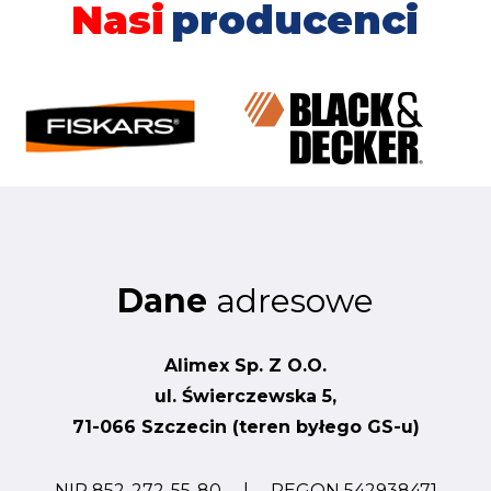
Nasi
producenci
Dane
adresowe
Alimex Sp. Z O.O.
ul. Świerczewska 5,
71-066 Szczecin (teren byłego GS-u)
NIP 852-272-55-80 | REGON 542938471